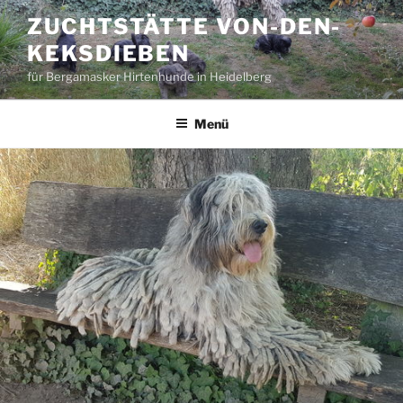
Zum
ZUCHTSTÄTTE VON-DEN-
Inhalt
KEKSDIEBEN
springen
für Bergamasker Hirtenhunde in Heidelberg
Menü