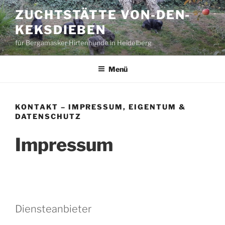
Zum
ZUCHTSTÄTTE VON-DEN-
Inhalt
KEKSDIEBEN
springen
für Bergamasker Hirtenhunde in Heidelberg
Menü
KONTAKT – IMPRESSUM, EIGENTUM &
DATENSCHUTZ
Impressum
Diensteanbieter